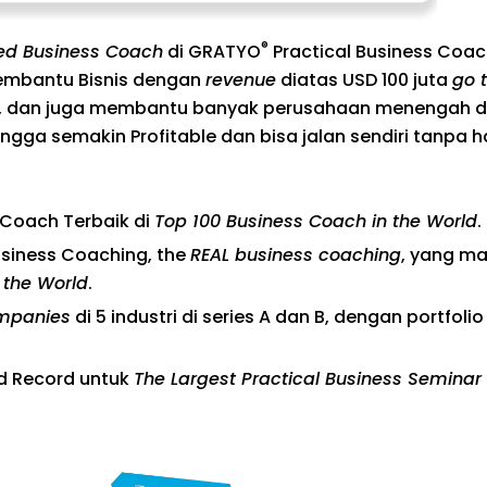
®
fied Business Coach
di GRATYO
Practical Business Coach
 membantu Bisnis dengan
revenue
diatas USD 100 juta
go 
O, dan juga membantu banyak perusahaan menengah da
ngga semakin Profitable dan bisa jalan sendiri tanpa h
 Coach Terbaik di
Top 100 Business Coach in the World
.
usiness Coaching, the
REAL business coaching
, yang m
 the World
.
ompanies
di 5 industri di series A dan B, dengan portfolio
d Record untuk
The Largest Practical Business Seminar 