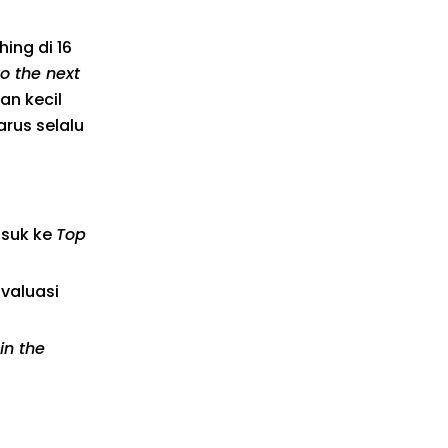
ing di 16
to the next
n kecil
arus selalu
asuk ke
Top
 valuasi
in the