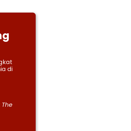
ng
gkat
ia di
k
The