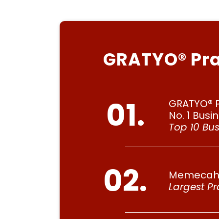
GRATYO® Pra
01.
GRATYO® P
No. 1 Bus
Top 10 Bu
02.
Memecahka
Largest Pr