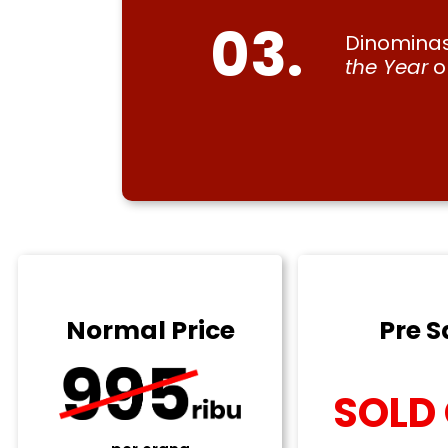
03.
Dinominas
the Year
ol
Pre S
Normal Price
SOLD