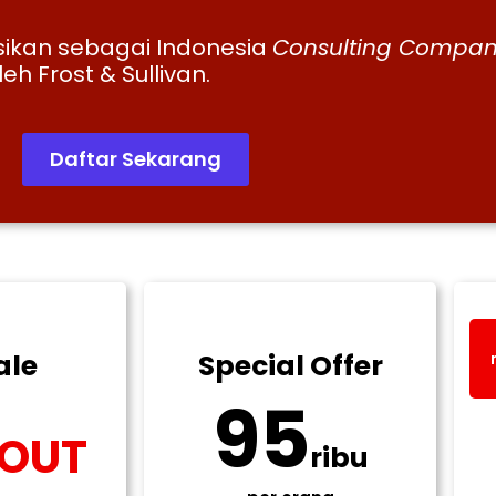
ikan sebagai Indonesia
Consulting Compan
eh Frost & Sullivan.
Daftar Sekarang
ale
Special Offer
95
 OUT
ribu